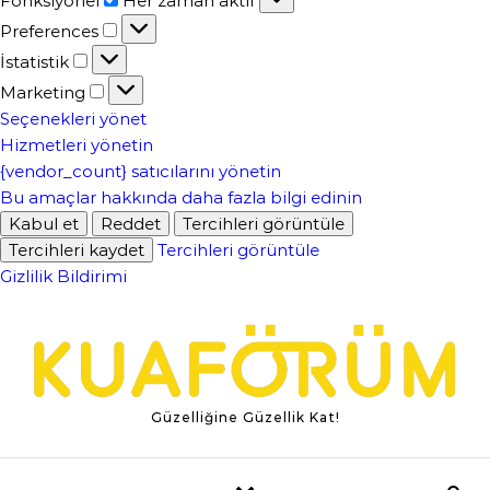
Fonksiyonel
Her zaman aktif
Preferences
Preferences
İstatistik
İstatistik
Marketing
Marketing
Seçenekleri yönet
Hizmetleri yönetin
{vendor_count} satıcılarını yönetin
Bu amaçlar hakkında daha fazla bilgi edinin
Kabul et
Reddet
Tercihleri ​​görüntüle
Tercihleri ​​kaydet
Tercihleri ​​görüntüle
Gizlilik Bildirimi
Skip to content
Güzelliğine Güzellik Kat!