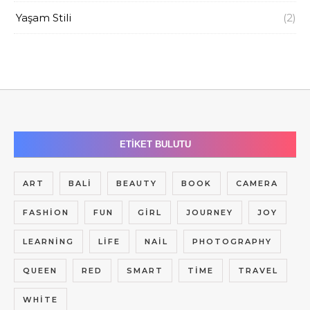
Yaşam Stili
(2)
ETIKET BULUTU
ART
BALI
BEAUTY
BOOK
CAMERA
FASHION
FUN
GIRL
JOURNEY
JOY
LEARNING
LIFE
NAIL
PHOTOGRAPHY
QUEEN
RED
SMART
TIME
TRAVEL
WHITE