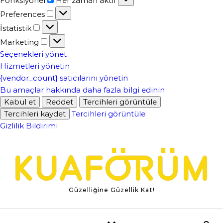
Fonksiyonel
Her zaman aktif
Preferences
Preferences
İstatistik
İstatistik
Marketing
Marketing
Seçenekleri yönet
Hizmetleri yönetin
{vendor_count} satıcılarını yönetin
Bu amaçlar hakkında daha fazla bilgi edinin
Kabul et
Reddet
Tercihleri ​​görüntüle
Tercihleri ​​kaydet
Tercihleri ​​görüntüle
Gizlilik Bildirimi
Skip to content
Güzelliğine Güzellik Kat!