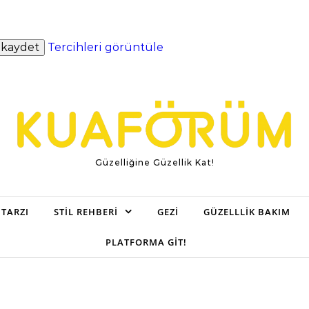
​​kaydet
Tercihleri ​​görüntüle
Güzelliğine Güzellik Kat!
TARZI
STIL REHBERI
GEZI
GÜZELLLIK BAKIM
PLATFORMA GIT!