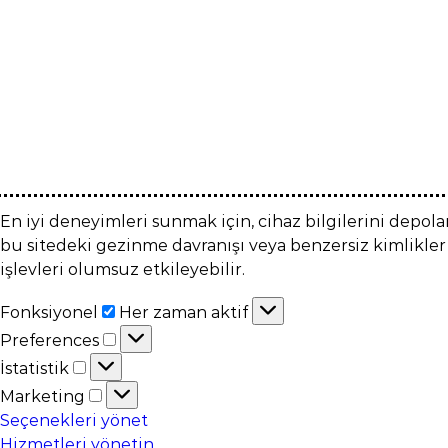
En iyi deneyimleri sunmak için, cihaz bilgilerini depol
bu sitedeki gezinme davranışı veya benzersiz kimlikler
işlevleri olumsuz etkileyebilir.
Fonksiyonel
Fonksiyonel
Her zaman aktif
Preferences
Preferences
İstatistik
İstatistik
Marketing
Marketing
Seçenekleri yönet
Hizmetleri yönetin