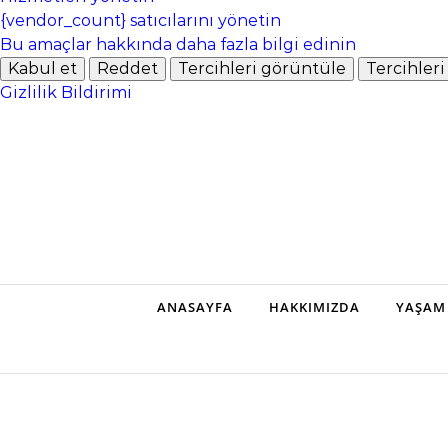
{vendor_count} satıcılarını yönetin
Bu amaçlar hakkında daha fazla bilgi edinin
Kabul et
Reddet
Tercihleri ​​görüntüle
Tercihleri 
Gizlilik Bildirimi
Skip to content
ANASAYFA
HAKKIMIZDA
YAŞAM 